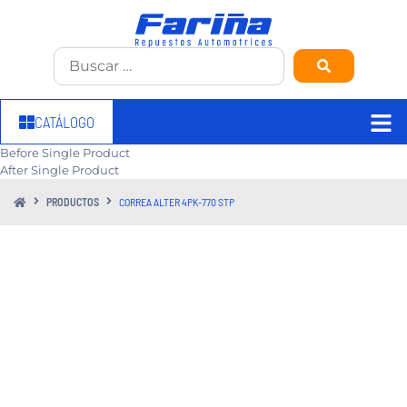
CATÁLOGO
Before Single Product
After Single Product
PRODUCTOS
CORREA ALTER 4PK-770 STP