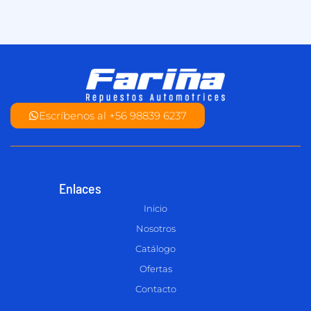
Escríbenos al +56 98839 6237
Enlaces
Inicio
Nosotros
Catálogo
Ofertas
Contacto