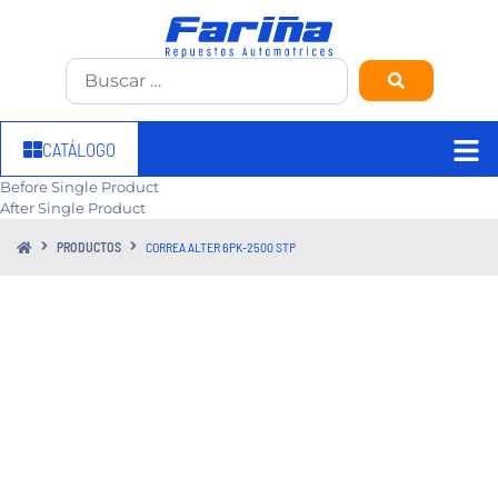
CATÁLOGO
Before Single Product
After Single Product
PRODUCTOS
CORREA ALTER 6PK-2500 STP