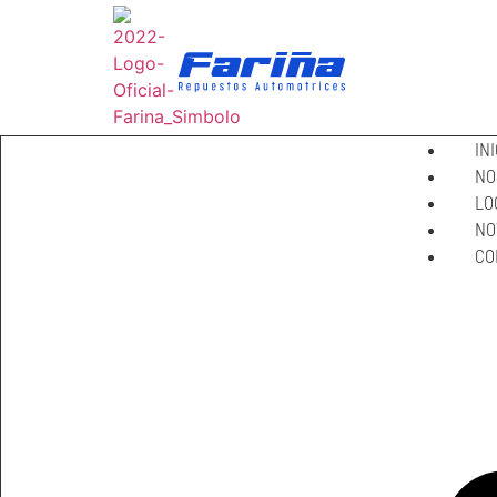
INI
NO
LO
NO
CO