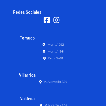
Redes Sociales
Temuco
Montt 1292
Montt 1198
Cruz 0491
Villarrica
A. Acevedo 834
Valdivia
R. Picarte 2379