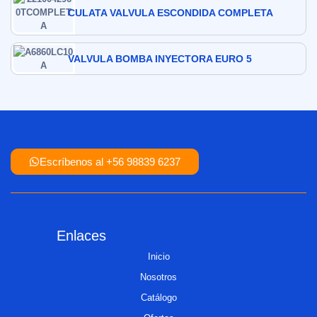
CULATA VALVULA ESCONDIDA COMPLETA
VALVULA BOMBA INYECTORA EURO 5
Escríbenos al +56 98839 6237
Enlaces
Inicio
Nosotros
Catálogo