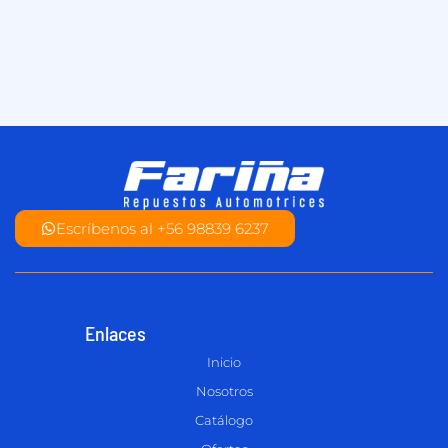
Escríbenos al +56 98839 6237
Enlaces
Inicio
Nosotros
Catálogo