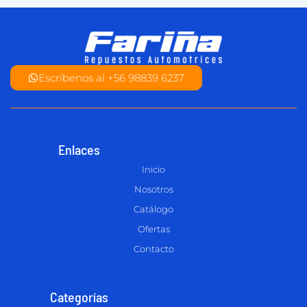
Escríbenos al +56 98839 6237
Enlaces
Inicio
Nosotros
Catálogo
Ofertas
Contacto
Categorías