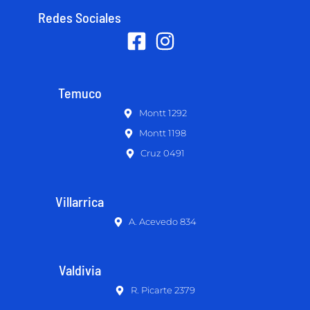
Redes Sociales
Temuco
Montt 1292
Montt 1198
Cruz 0491
Villarrica
A. Acevedo 834
Valdivia
R. Picarte 2379