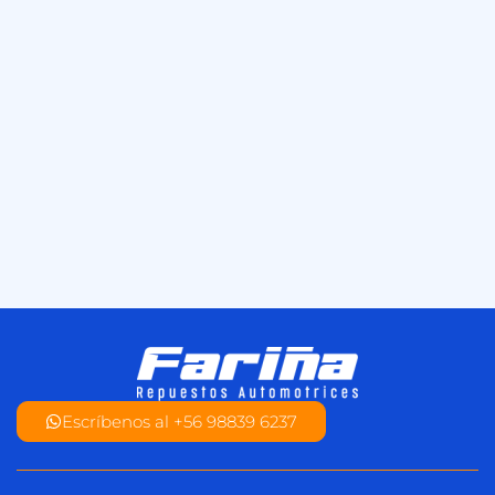
Escríbenos al +56 98839 6237