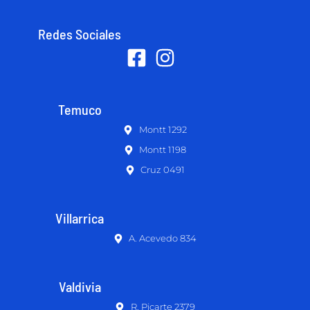
Redes Sociales
Temuco
Montt 1292
Montt 1198
Cruz 0491
Villarrica
A. Acevedo 834
Valdivia
R. Picarte 2379