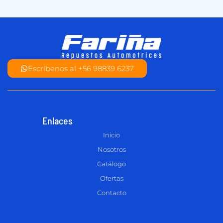
Escríbenos al +56 98839 6237
Enlaces
Inicio
Nosotros
Catálogo
Ofertas
Contacto