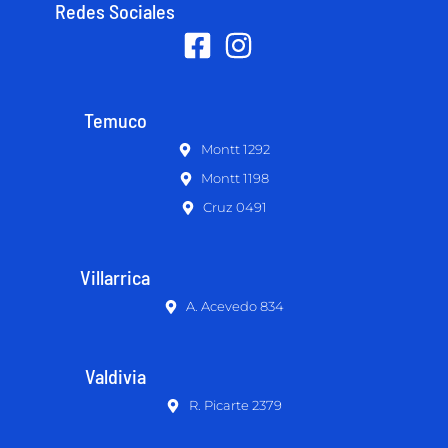
Redes Sociales
Temuco
Montt 1292
Montt 1198
Cruz 0491
Villarrica
A. Acevedo 834
Valdivia
R. Picarte 2379