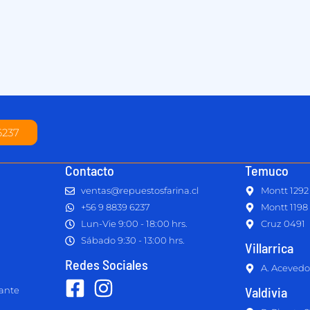
6237
Contacto
Temuco
ventas@repuestosfarina.cl
Montt 1292
+56 9 8839 6237
Montt 1198
Lun-Vie 9:00 - 18:00 hrs.
Cruz 0491
Sábado 9:30 - 13:00 hrs.
Villarrica
Redes Sociales
A. Acevedo
Valdivia
lante