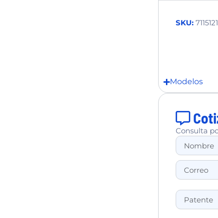
SKU:
7115121
Modelos
Coti
Consulta po