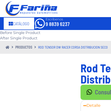
Escríbenos
CATÁLOGO
9 8839 6237
Before Single Product
After Single Product
PRODUCTOS
ROD TENSOR DW RACER CORSA DISTRIBUCION SECO
Rod Te
Distri
Consu
Detalle