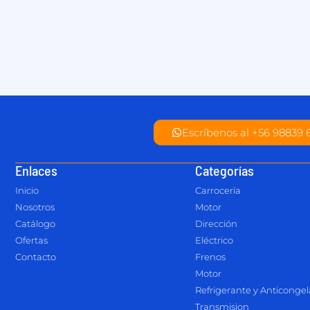
Escríbenos al +56 98839 
Enlaces
Categorías
Inicio
Carrocería
Nosotros
Motor
Catálogo
Dirección
Ofertas
Eléctrico
Contacto
Frenos
Motor
Refrigerante y Anticonge
Transmision