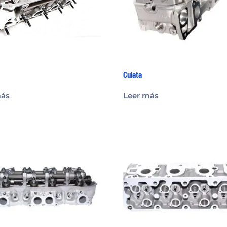
Culata
más
Leer más