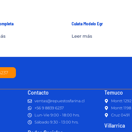
Completa
Culata Modelo Egr
más
Leer más
6237
Contacto
Temuco
ventas@repuestosfarina.cl
Montt 1292
+56 9 8839 6237
Montt 1198
Lun-Vie 9:00 - 18:00 hrs.
Cruz 0491
Sábado 9:30 - 13:00 hrs.
Villarrica