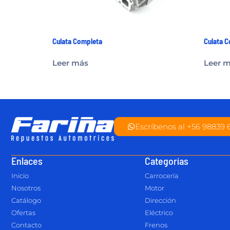
Culata Completa
Culata 
Leer más
Leer 
Escríbenos al +56 98839 
Enlaces
Categorías
Inicio
Carrocería
Nosotros
Motor
Catálogo
Dirección
Ofertas
Eléctrico
Contacto
Frenos