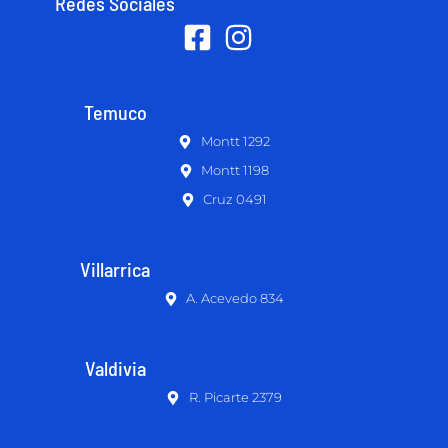
Redes Sociales
Temuco
Montt 1292
Montt 1198
Cruz 0491
Villarrica
A. Acevedo 834
Valdivia
R. Picarte 2379