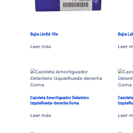
Bujia Lkr6d-10e
Bujia Lz
Leer más
Leer 
Cazoleta Amortiguador Delantero
Cazoleta
IzquieRueda-derecha Goma
IzquieR
Leer más
Leer 