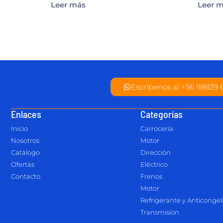
Leer más
Leer 
Escríbenos al +56 98839 
Enlaces
Categorías
Inicio
Carrocería
Nosotros
Motor
Catálogo
Dirección
Ofertas
Eléctrico
Contacto
Frenos
Motor
Refrigerante y Anticonge
Transmision