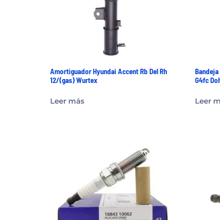
Amortiguador Hyundai Accent Rb Del Rh
Bandeja 
12/(gas) Wurtex
G4fc Doh
Leer más
Leer 