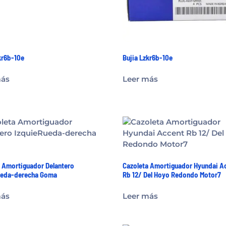
kr6b-10e
Bujia Lzkr6b-10e
más
Leer más
 Amortiguador Delantero
Cazoleta Amortiguador Hyundai A
ueda-derecha Goma
Rb 12/ Del Hoyo Redondo Motor7
más
Leer más