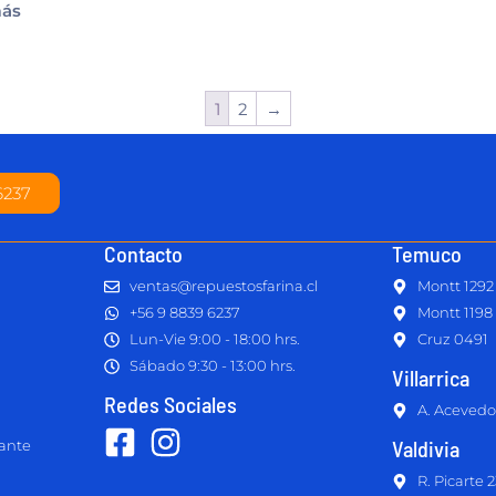
más
1
2
→
6237
Contacto
Temuco
ventas@repuestosfarina.cl
Montt 1292
+56 9 8839 6237
Montt 1198
Lun-Vie 9:00 - 18:00 hrs.
Cruz 0491
Sábado 9:30 - 13:00 hrs.
Villarrica
Redes Sociales
A. Acevedo
Valdivia
lante
R. Picarte 