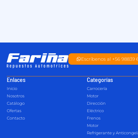
Escríbenos al +56 98839 
Enlaces
Categorías
Inicio
Carrocería
Nosotros
Motor
Catálogo
Dirección
Ofertas
Eléctrico
Contacto
Frenos
Motor
Refrigerante y Anticonge