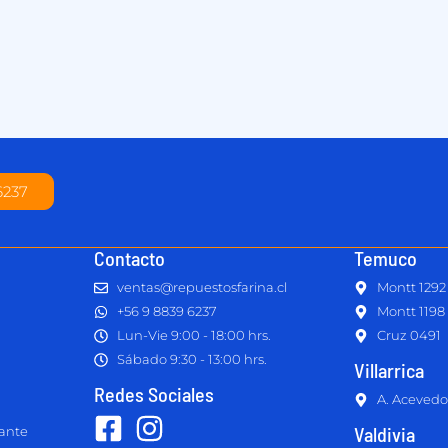
6237
Contacto
Temuco
ventas@repuestosfarina.cl
Montt 1292
+56 9 8839 6237
Montt 1198
Lun-Vie 9:00 - 18:00 hrs.
Cruz 0491
Sábado 9:30 - 13:00 hrs.
Villarrica
Redes Sociales
A. Acevedo
Valdivia
lante