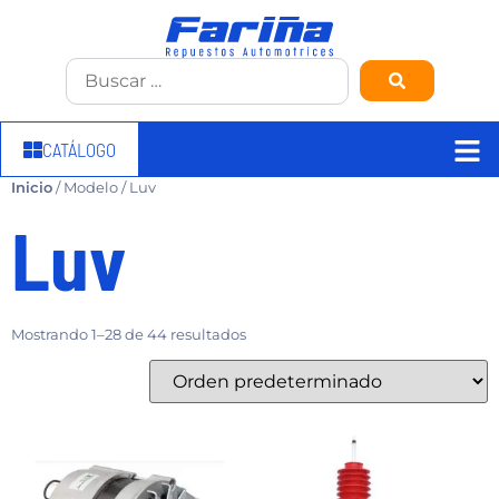
CATÁLOGO
Inicio
/ Modelo / Luv
Luv
Mostrando 1–28 de 44 resultados