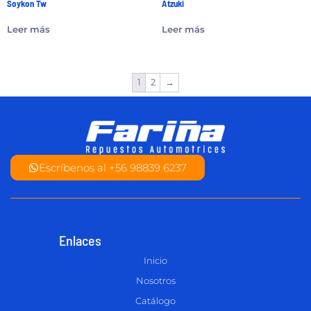
Soykon Tw
Atzuki
Leer más
Leer más
1
2
→
Escríbenos al +56 98839 6237
Enlaces
Inicio
Nosotros
Catálogo