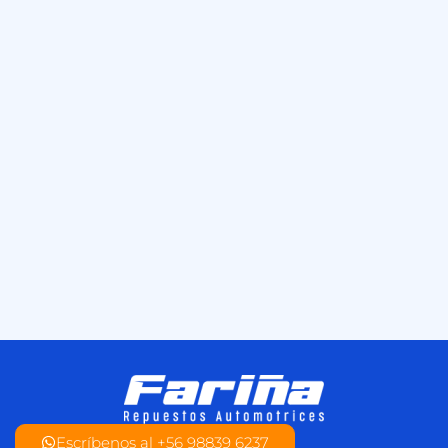
Escríbenos al +56 98839 6237