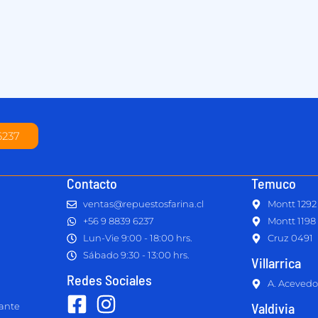
6237
Contacto
Temuco
ventas@repuestosfarina.cl
Montt 1292
+56 9 8839 6237
Montt 1198
Lun-Vie 9:00 - 18:00 hrs.
Cruz 0491
Sábado 9:30 - 13:00 hrs.
Villarrica
Redes Sociales
A. Acevedo
Valdivia
lante