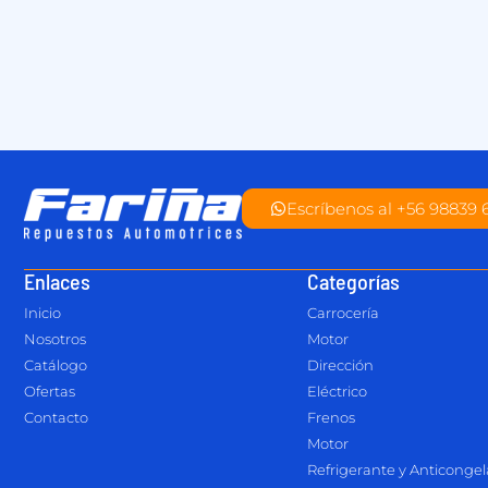
Escríbenos al +56 98839 
Enlaces
Categorías
Inicio
Carrocería
Nosotros
Motor
Catálogo
Dirección
Ofertas
Eléctrico
Contacto
Frenos
Motor
Refrigerante y Anticonge