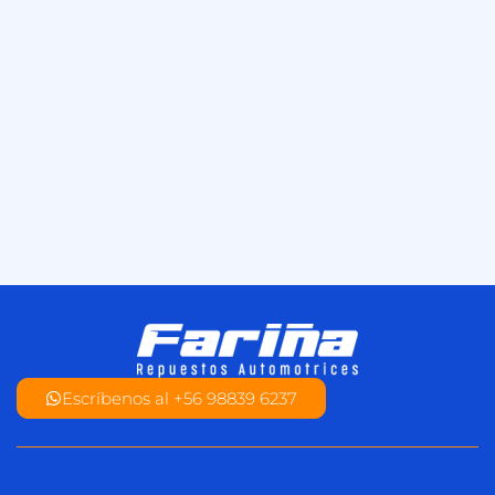
Escríbenos al +56 98839 6237