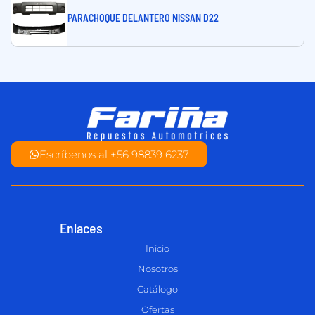
PARACHOQUE DELANTERO NISSAN D22
Escríbenos al +56 98839 6237
Enlaces
Inicio
Nosotros
Catálogo
Ofertas