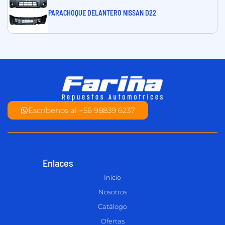
PARACHOQUE DELANTERO NISSAN D22
Escríbenos al +56 98839 6237
Enlaces
Inicio
Nosotros
Catálogo
Ofertas